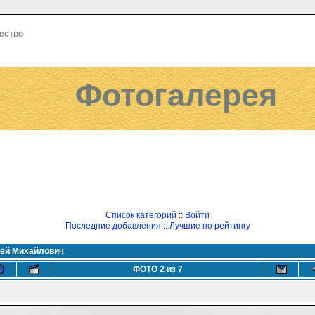
ество
Фотогалерея
Список категорий
::
Войти
Последние добавления
::
Лучшие по рейтингу
гей Михайлович
ФОТО 2 из 7