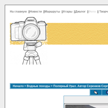
На главную
||
Новости
||
Маршруты
||
Атары
||
Диалог
||
Фото
||
Творч
Начало
>
Водные походы
>
Полярный Урал. Автор Серенков Сер