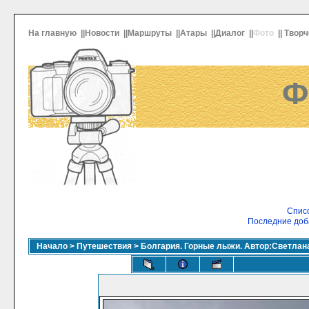
На главную
||
Новости
||
Маршруты
||
Атары
||
Диалог
||
Фото
||
Творч
Ф
Списо
Последние доб
Начало
>
Путешествия
>
Болгария. Горные лыжи. Автор:Светлан