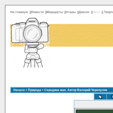
На главную
||
Новости
||
Маршруты
||
Атары
||
Диалог
||
Фото
||
Творч
Начало
>
Природа
>
Середина мая. Автор Валерий Черепуляк