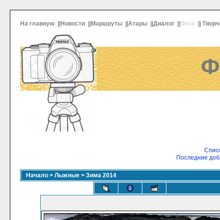
На главную
||
Новости
||
Маршруты
||
Атары
||
Диалог
||
Фото
||
Творч
Ф
Списо
Последние доб
Начало
>
Лыжные
>
Зима 2014