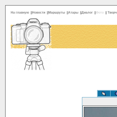
На главную
||
Новости
||
Маршруты
||
Атары
||
Диалог
||
Фото
||
Творч