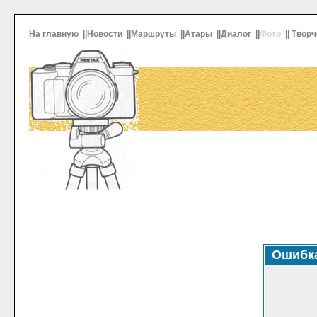
На главную
||
Новости
||
Маршруты
||
Атары
||
Диалог
||
Фото
||
Творч
Ошибк