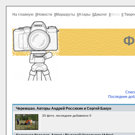
На главную
||
Новости
||
Маршруты
||
Атары
||
Диалог
||
Фото
||
Творч
Ф
Списо
Последние доб
Черемшан. Авторы Андрей Россихин и Сергей Бакун
33 фото, последнее добавлено 0