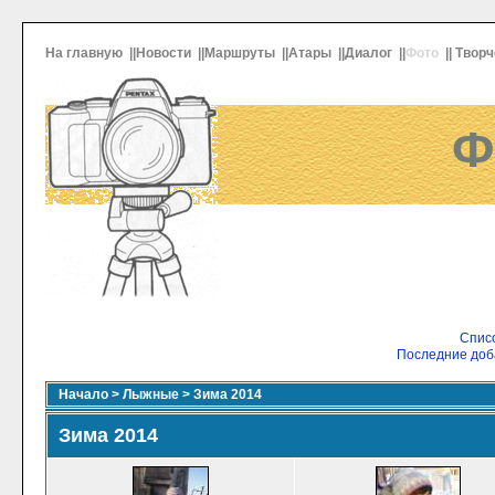
На главную
||
Новости
||
Маршруты
||
Атары
||
Диалог
||
Фото
||
Творч
Ф
Списо
Последние доб
Начало
>
Лыжные
>
Зима 2014
Зима 2014