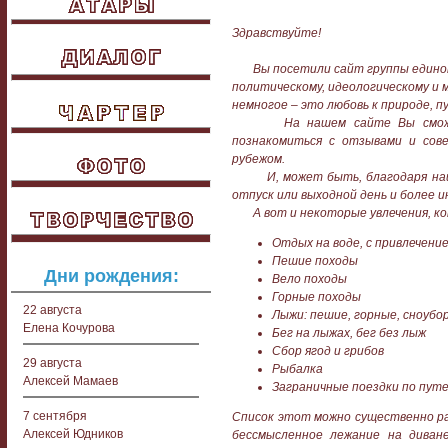
Здравствуйте!
Вы посетили сайт группы единомыш
политическому, идеологическому и 
немногое – это любовь к природе, 
На нашем сайте Вы сможете 
познакомиться с отзывами и сов
рубежом.
И, может быть, благодаря нашем
отпуск или выходной день и более 
А вот и некоторые увлечения, ко
Отдых на воде, с привлечени
Пешие походы
Дни рождения:
Вело походы
Горные походы
22 августа
Лыжи: пешие, горные, сноубо
Елена Кочурова
Бег на лыжах, бег без лыж
Сбор ягод и грибов
29 августа
Рыбалка
Алексей Мамаев
Заграничные поездки по путе
7 сентября
Список этот можно существенно ра
Алексей Юдников
бессмысленное лежание на диван