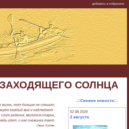
добавить в избранное
ЕГ ЗАХОДЯЩЕГО СОЛНЦА
.::Свежие новости::.
л жизнь, тот больше не спешит,
кует каждый миг и наблюдает -
02.08.2026
к спит ребенок, молится старик,
2 августа
ождь идет, и как снежинка тает.
Омар Хайям.