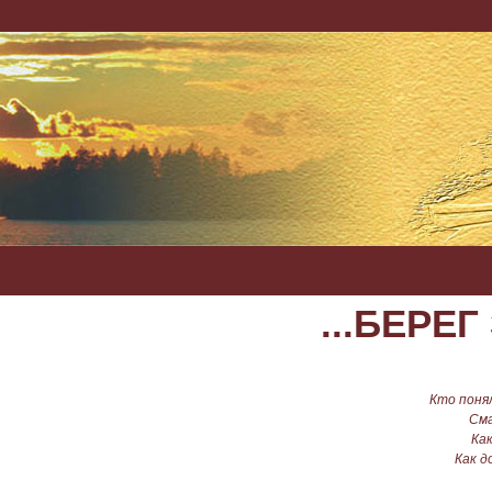
...БЕР
Кто поня
Сма
Ка
Как д