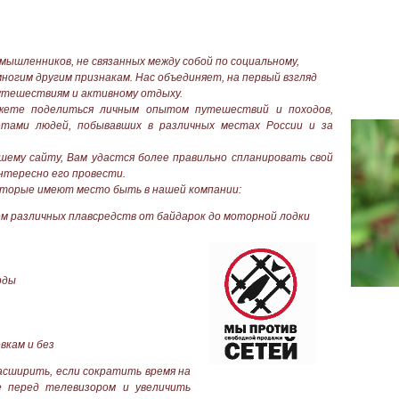
ленников, не связанных между собой по социальному,
многим другим признакам. Нас объединяет, на первый взгляд
путешествиям и активному отдыху.
поделиться личным опытом путешествий и походов,
етами людей, побывавших в различных местах России и за
у сайту, Вам удастся более правильно спланировать свой
интересно его провести.
торые имеют место быть в нашей компании:
ем различных плавсредств от байдарок до моторной лодки
рды
вкам и без
сширить, если сократить время на
е перед телевизором и увеличить